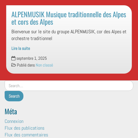
ALPENMUSIK Musique traditionnelle des Alpes
et cors des Alpes
Bienvenue sur le site du groupe ALPENMUSIK, cor des Alpes et
orchestre traditionnel
Lire la suite
ALPENMUSIK
septembre 1, 2025
Musique
Publié dans
Non classé
traditionnelle
des
Alpes
et
cors
des
Alpes
Méta
Connexion
Flux des publications
Flux des commentaires