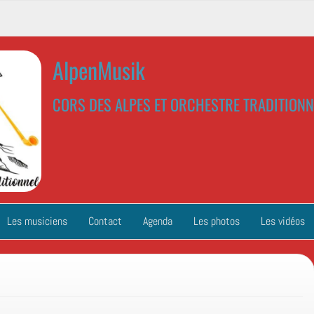
AlpenMusik
CORS DES ALPES ET ORCHESTRE TRADITIONN
Les musiciens
Contact
Agenda
Les photos
Les vidéos