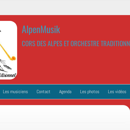
AlpenMusik
CORS DES ALPES ET ORCHESTRE TRADITIONN
Les musiciens
Contact
Agenda
Les photos
Les vidéos