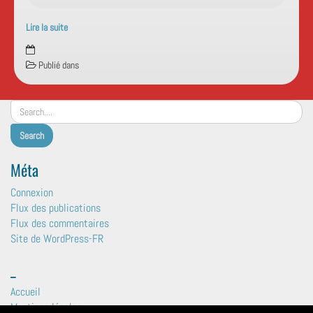
Lire la suite
Événements
à
Publié dans
:
Office
du
tourisme
Méta
Connexion
Flux des publications
Flux des commentaires
Site de WordPress-FR
_
Accueil
Mentions légales