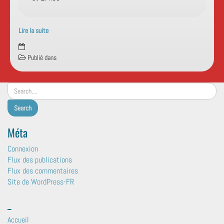
Lire la suite
Événements
à
Publié dans
:
Sciez
sur
Léman
Méta
Connexion
Flux des publications
Flux des commentaires
Site de WordPress-FR
_
Accueil